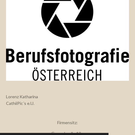
Lorenz Katharina
CathiiPic´s e.U.
Firmensitz:
Gewerbealle 13a,